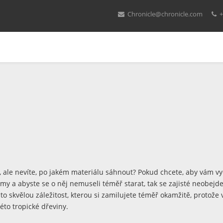
Chronicle@chronicle.com
+
k, ale nevíte, po jakém materiálu sáhnout? Pokud chcete, aby vám vy
y a abyste se o něj nemuseli téměř starat, tak se zajisté neobejd
to skvělou záležitost, kterou si zamilujete téměř okamžitě, protože
této tropické dřeviny.