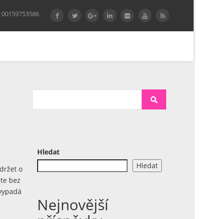
 00159753586
Hledat
Hledat
držet o
ete bez
 vypadá
Nejnovější