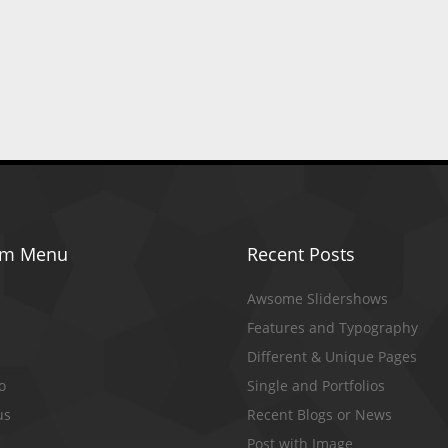
om Menu
Recent Posts
Awsome Slidershows
Features and Typography
Different & Unique Pages
io
Single and Portfolios
us
Recent Blogs or News
Post with Image