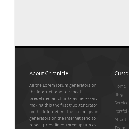
About Chronicle
Cust
All the Lorem Ipsum generators on
Home
the Internet tend to repeat
Blog
predefined an chunks as necessary,
Service
making this the first true generator
Portfol
on the Internet. All the Lorem Ipsum
generators on the Internet tend to
About-
repeat predefined Lorem Ipsum as
Team