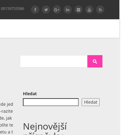
 00159753586
Hledat
Hledat
ude jed
razite
e, jak
Nejnovější
líte te
etu a t