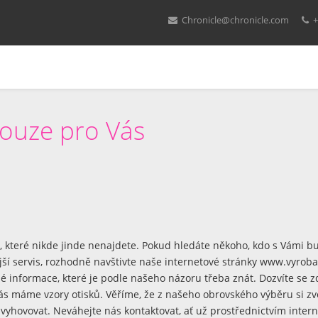
Chronicle@chronicle.com
+
pouze pro Vás
, které nikde jinde nenajdete. Pokud hledáte někoho, kdo s Vámi b
jší servis, rozhodně navštivte naše internetové stránky
www.vyroba-
 informace, které je podle našeho názoru třeba znát. Dozvíte se zd
s máme vzory otisků. Věříme, že z našeho obrovského výběru si zvo
yhovovat. Neváhejte nás kontaktovat, ať už prostřednictvím intern