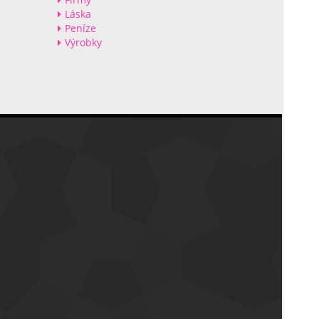
Láska
Peníze
Výrobky