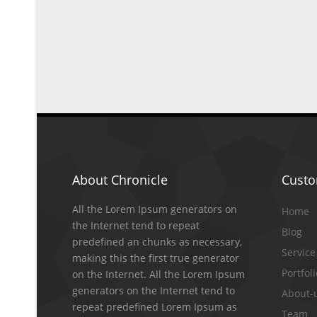
About Chronicle
Cust
All the Lorem Ipsum generators on
Home
the Internet tend to repeat
Blog
predefined an chunks as necessary,
Service
making this the first true generator
Portfol
on the Internet. All the Lorem Ipsum
generators on the Internet tend to
About-
repeat predefined Lorem Ipsum as
Team