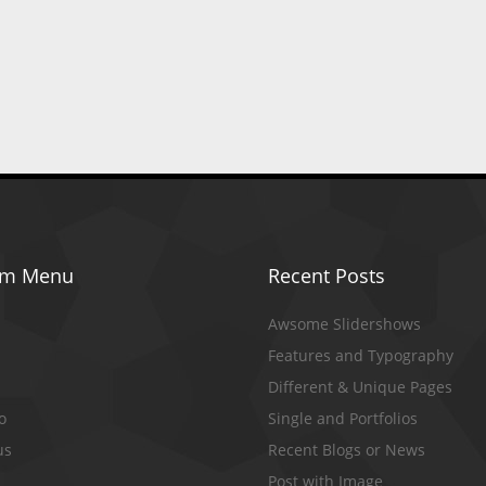
om Menu
Recent Posts
Awsome Slidershows
Features and Typography
Different & Unique Pages
io
Single and Portfolios
us
Recent Blogs or News
Post with Image