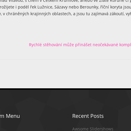
nad Vltavou, s cílem v Českém Krumlově, anebo ve Zlaté Koruně či 
ijete i podél řek Lužnice, Sázavy nebo Berounky, říční koryta jsou
v chráněných krajinných oblastech, a jsou tu zajímavá zákoutí, vyh
Rychlé stěhování může přinášet neočekávané kompl
om Menu
Recent Posts
Awsome Slidershows