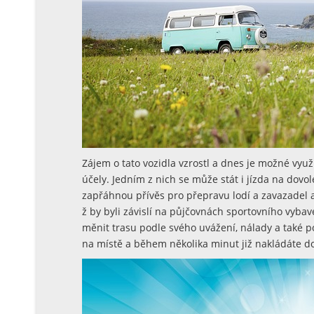
Zájem o tato vozidla vzrostl a dnes je možné využ
účely. Jedním z nich se může stát i jízda na dov
zapřáhnou přívěs pro přepravu lodí a zavazadel a
ž by byli závislí na půjčovnách sportovního vybav
měnit trasu podle svého uvážení, nálady a také po
na místě a během několika minut již nakládáte do