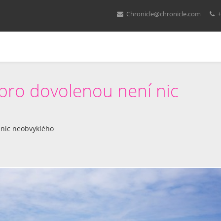
Chronicle@chronicle.com
+
ro dovolenou není nic
nic neobvyklého