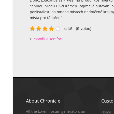
Lipno, Loučovice až k Vyššímu Brodu, Rožmberku 
ceninou hradu Dívčí Kámen. Zajímavé putování prož
pozůstalostí na mnoha místech nedotčené krajiny, 
místa pro táboření.
4.1/5 - (9 votes)
«
Pohodlí a komfort
About Chronicle
Cust
All the Lorem Ipsum generators on
Home