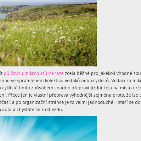
ít
půjčovnu mikrobusů v Praze
zcela běžně pro jakékoli vhodné so
olenou ve spřáteleném kolektivu vodáků nebo cyklistů. Vodáci za mi
 cyklisté tímto způsobem snadno přepraví jízdní kola na místo urče
ení. Přece jen je vlastní přeprava výhodnější zejména proto, že lze
časí, a po organizační stránce je to velmi jednoduché – stačí se do
 auta a chystáte se k odjezdu.