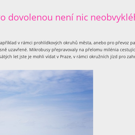
o dovolenou není nic neobvyklé
 například v rámci prohlídkových okruhů města, anebo pro převoz p
očasně uzavřené. Mikrobusy přepravovaly na přelomu milénia cestující
tých let jste je mohli vídat v Praze, v rámci okružních jízd pro zah