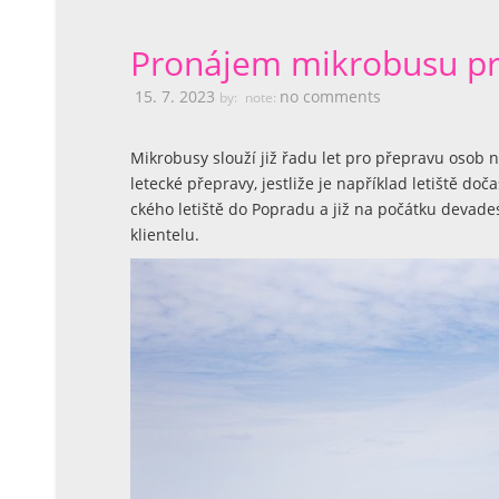
Pronájem mikrobusu pr
15. 7. 2023
no comments
by:
note:
Mikrobusy slouží již řadu let pro přepravu osob
letecké přepravy, jestliže je například letiště d
ckého letiště do Popradu a již na počátku devadesá
klientelu.