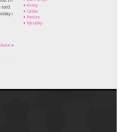
pod zří
Firmy
 totiž
Láska
lídky i
Peníze
Výrobky
ikace
»