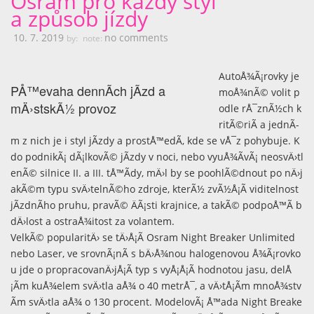
Osram pro každý styl
a způsob jízdy
10. 7. 2019
no comments
by:
note:
AutoÅ¾Ã¡rovky je
PÅ™evaha dennÃ­ch jÃ­zd a
moÅ¾nÃ© volit p
mÄ›stskÃ½ provoz
odle rÅ¯znÃ½ch k
ritÃ©riÃ­ a jednÃ­
m z nich je i styl jÃ­zdy a prostÅ™edÃ­, kde se vÅ¯z pohybuje. K
do podnikÃ¡ dÃ¡lkovÃ© jÃ­zdy v noci, nebo vyuÅ¾Ã­vÃ¡ neosvÄ›tl
enÃ© silnice II. a III. tÅ™Ã­dy, mÄ›l by se poohlÃ©dnout po nÄ›j
akÃ©m typu svÄ›telnÃ©ho zdroje, kterÃ½ zvÃ½Å¡Ã­ viditelnost
jÃ­zdnÃ­ho pruhu, pravÃ© ÄÃ¡sti krajnice, a takÃ© podpoÅ™Ã­ b
dÄ›lost a ostraÅ¾itost za volantem.
VelkÃ© popularitÄ› se tÄ›Å¡Ã­ Osram Night Breaker Unlimited
nebo Laser, ve srovnÃ¡nÃ­ s bÄ›Å¾nou halogenovou Å¾Ã¡rovko
u jde o propracovanÄ›jÅ¡Ã­ typ s vyÅ¡Å¡Ã­ hodnotou jasu, delÅ
¡Ã­m kuÅ¾elem svÄ›tla aÅ¾ o 40 metrÅ¯, a vÄ›tÅ¡Ã­m mnoÅ¾stv
Ã­m svÄ›tla aÅ¾ o 130 procent. ModelovÃ¡ Å™ada Night Breake