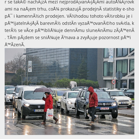
r se takÃ© nachÃ¡zÃ­ mezi nejprodÃ¡vanÄ›jÅ¡Ã­mi autoÅ¾Ã¡rovk
ami na naÅ¡em trhu, coÅ¾ prokazujÃ­ prodejnÃ­ statistiky e-sho
pÅ¯ i kamennÃ½ch prodejen. VÃ½hodou tohoto vÃ½robku je i
pÅ™ijatelnÄ›jÅ¡Ã­ barevnÃ½ odstÃ­n vyzaÅ™ovanÃ©ho svÄ›tla, k
terÃ½ se vÃ­ce pÅ™ibliÅ¾uje dennÃ­mu sluneÄnÃ­mu zÃ¡Å™enÃ
­. TÃ­m pÃ¡dem se sniÅ¾uje Ãºnava a zvyÅ¡uje pozornost pÅ™i
Å™Ã­zenÃ­.