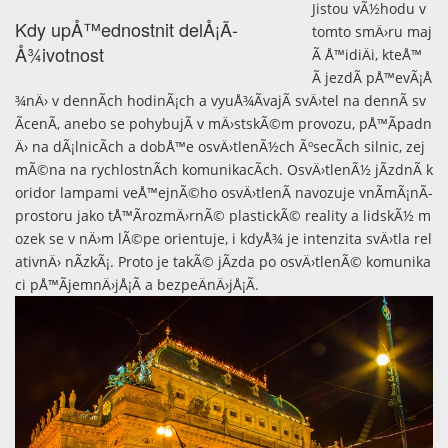
Jistou vÃ½hodu v
Kdy upÅ™ednostnit delÅ¡Ã­
tomto smÄ›ru maj
Å¾ivotnost
Ã­ Å™idiÄi, kteÅ™
Ã­ jezdÃ­ pÅ™evÃ¡Å
¾nÄ› v dennÃ­ch hodinÃ¡ch a vyuÅ¾Ã­vajÃ­ svÄ›tel na dennÃ­ sv
Ã­cenÃ­, anebo se pohybujÃ­ v mÄ›stskÃ©m provozu, pÅ™Ã­padn
Ä› na dÃ¡lnicÃ­ch a dobÅ™e osvÄ›tlenÃ½ch ÃºsecÃ­ch silnic, zej
mÃ©na na rychlostnÃ­ch komunikacÃ­ch. OsvÄ›tlenÃ½ jÃ­zdnÃ­ k
oridor lampami veÅ™ejnÃ©ho osvÄ›tlenÃ­ navozuje vnÃ­mÃ¡nÃ­
prostoru jako tÅ™Ã­rozmÄ›rnÃ© plastickÃ© reality a lidskÃ½ m
ozek se v nÄ›m lÃ©pe orientuje, i kdyÅ¾ je intenzita svÄ›tla rel
ativnÄ› nÃ­zkÃ¡. Proto je takÃ© jÃ­zda po osvÄ›tlenÃ© komunika
ci pÅ™Ã­jemnÄ›jÅ¡Ã­ a bezpeÄnÄ›jÅ¡Ã­.