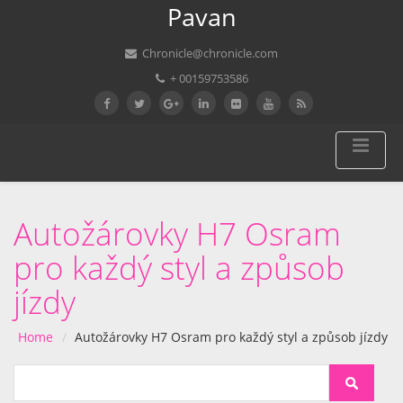
Pavan
Chronicle@chronicle.com
+ 00159753586
Autožárovky H7 Osram
pro každý styl a způsob
jízdy
Home
Autožárovky H7 Osram pro každý styl a způsob jízdy