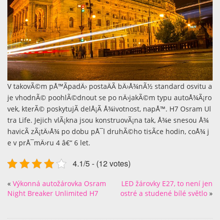
V takovÃ©m pÅ™Ã­padÄ› postaÄÃ­ bÄ›Å¾nÃ½ standard osvitu a
je vhodnÃ© poohlÃ©dnout se po nÄ›jakÃ©m typu autoÅ¾Ã¡ro
vek, kterÃ© poskytujÃ­ delÅ¡Ã­ Å¾ivotnost, napÅ™.
H7 Osram
Ul
tra Life. Jejich vlÃ¡kna jsou konstruovÃ¡na tak, Å¾e snesou Å¾
havicÃ­ zÃ¡tÄ›Å¾ po dobu pÅ¯l druhÃ©ho tisÃ­ce hodin, coÅ¾ j
e v prÅ¯mÄ›ru 4 â€“ 6 let.
4.1/5 - (12 votes)
«
Výkonná autožárovka Osram
LED žárovky E27, to není jen
Night Breaker Unlimited H7
ostré a studené bílé světlo
»