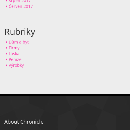
Srpen 2017
Červen 2017
Rubriky
Dům a byt
Firmy
Láska
Peníze
Výrobky
About Chronicle