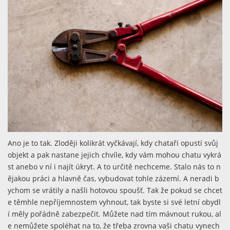
Ano je to tak. Zloději kolikrát vyčkávají, kdy chataři opustí svůj
objekt a pak nastane jejich chvíle, kdy vám mohou chatu vykrá
st anebo v ní i najít úkryt. A to určitě nechceme. Stalo nás to n
ějakou práci a hlavně čas, vybudovat tohle zázemí. A neradi b
ychom se vrátily a našli hotovou spoušť. Tak že pokud se chcet
e těmhle nepříjemnostem vyhnout, tak byste si své letní obydl
í měly pořádně zabezpečit. Můžete nad tím mávnout rukou, al
e nemůžete spoléhat na to, že třeba zrovna vaši chatu vynech