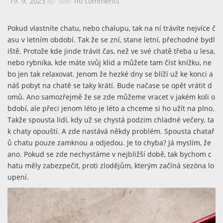
19. 9. 2023
no comments
by:
note:
Pokud vlastníte chatu, nebo chalupu, tak na ní trávíte nejvíce č
asu v letním období. Tak že se zní, stane letní, přechodné bydl
iště. Protože kde jinde trávit čas, než ve své chatě třeba u lesa,
nebo rybníka, kde máte svůj klid a můžete tam číst knížku, ne
bo jen tak relaxovat. Jenom že hezké dny se blíží už ke konci a
náš pobyt na chatě se taky krátí. Bude načase se opět vrátit d
omů. Ano samozřejmě že se zde můžeme vracet v jakém koli o
bdobí, ale přeci jenom léto je léto a chceme si ho užít na plno.
Takže spousta lidí, kdy už se chystá podzim chladné večery, ta
k chaty opouští. A zde nastává někdy problém. Spousta chatař
ů chatu pouze zamknou a odjedou. Je to chyba? Já myslím, že
ano. Pokud se zde nechystáme v nejbližší době, tak bychom c
hatu měly zabezpečit, proti zlodějům, kterým začíná sezóna lo
upení.