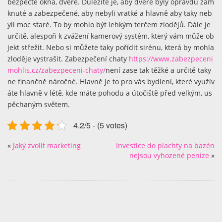
bezpečte okna, dveře. Důležité je, aby dveře byly opravdu zam
knuté a zabezpečené, aby nebyli vratké a hlavně aby taky neb
yli moc staré. To by mohlo být lehkým terčem zlodějů. Dále je
určitě, alespoň k zvážení kamerový systém, který vám může ob
jekt střežit. Nebo si můžete taky pořídit sirénu, která by mohla
zloděje vystrašit. Zabezpečení chaty
https://www.zabezpeceni
mohlis.cz/zabezpeceni-chaty/
není zase tak těžké a určitě taky
ne finančně náročné. Hlavně je to pro vás bydlení, které využív
áte hlavně v létě, kde máte pohodu a útočiště před velkým, us
pěchaným světem.
4.2/5 - (5 votes)
«
Jaký zvolit marketing
Investice do plachty na bazén
nejsou vyhozené peníze
»