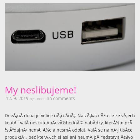
My neslibujeme!
12. 9. 2019
no comments
by:
note:
DneÅ¡nÃ­ doba je velice nÃ¡roÄnÃ¡. Na zÃ¡kaznÃ­ka se ze vÅ¡ech
koutÅ¯ valÃ­ neskuteÄnÄ› vÃ½hodnÃ© nabÃ­dky, kterÃ½m prÃ
½ ÃºdajnÄ› nemÅ¯Å¾e a nesmÃ­ odolat. ValÃ­ se na nÄ›j tisÃ­ce
produktÅ¯, bez kterÃ½ch si asi ani neumÃ­ pÅ™edstavit Å¾ivo