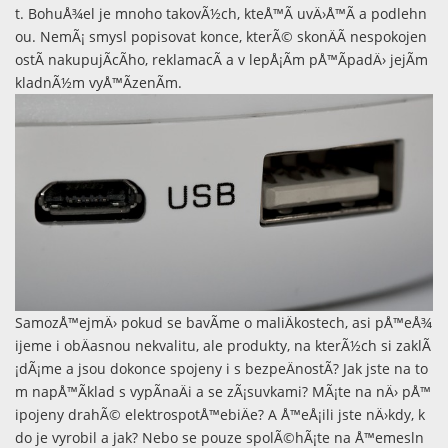
t. BohuÅ¾el je mnoho takovÃ½ch, kteÅ™Ã­ uvÄ›Å™Ã­ a podlehn
ou. NemÃ¡ smysl popisovat konce, kterÃ© skonÄÃ­ nespokojen
ostÃ­ nakupujÃ­cÃ­ho, reklamacÃ­ a v lepÅ¡Ã­m pÅ™Ã­padÄ› jejÃ­m
kladnÃ½m vyÅ™Ã­zenÃ­m.
SamozÅ™ejmÄ› pokud se bavÃ­me o maliÄkostech, asi pÅ™eÅ¾
ijeme i obÄasnou nekvalitu, ale produkty, na kterÃ½ch si zaklÃ
¡dÃ¡me a jsou dokonce spojeny i s bezpeÄnostÃ­? Jak jste na to
m napÅ™Ã­klad s vypÃ­naÄi a se zÃ¡suvkami? MÃ¡te na nÄ› pÅ™
ipojeny drahÃ© elektrospotÅ™ebiÄe? A Å™eÅ¡ili jste nÄ›kdy, k
do je vyrobil a jak? Nebo se pouze spolÃ©hÃ¡te na Å™emesln