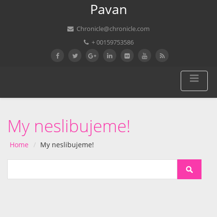
Pavan
Chronicle@chronicle.com
+ 00159753586
My neslibujeme!
Home
My neslibujeme!