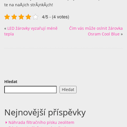
te na naÅ¡ich strÃ¡nkÃ¡ch!
4/5 - (4 votes)
«
LED žárovky vyzařují méně
Čím vás může oslnit žárovka
tepla
Osram Cool Blue
»
Hledat
Hledat
Nejnovější příspěvky
Náhrada filtračního písku zeolitem