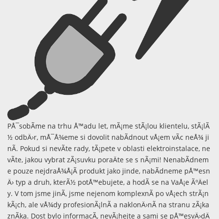
PÅ¯sobÃ­me na trhu Å™adu let, mÃ¡me stÃ¡lou klientelu, stÃ¡lÃ
½ odbÄ›r, mÅ¯Å¾eme si dovolit nabÃ­dnout vÅ¡em vÃ­c neÅ¾ ji
nÃ­. Pokud si nevÃ­te rady, tÃ¡pete v oblasti elektroinstalace, ne
vÃ­te, jakou vybrat zÃ¡suvku poraÄte se s nÃ¡mi! NenabÃ­dnem
e pouze nejdraÅ¾Å¡Ã­ produkt jako jinde, nabÃ­dneme pÅ™esn
Ä› typ a druh, kterÃ½ potÅ™ebujete, a hodÃ­ se na VaÅ¡e ÃºÄel
y. V tom jsme jinÃ­, jsme nejenom komplexnÃ­ po vÅ¡ech strÃ¡n
kÃ¡ch, ale vÅ¾dy profesionÃ¡lnÃ­ a naklonÄ›nÃ­ na stranu zÃ¡ka
znÃ­ka. Dost bylo informacÃ­, nevÃ¡hejte a sami se pÅ™esvÄ›dÄ