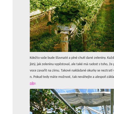
Kdežto vaše bude šťavnaté a plné chutí dané zeleniny. Každý
jistý, jak zeleninu vypěstoval, ale také má radost s toho, ž
voce zavařit na zimu. Takové nakládané okurky se neztratí v
n. Pokud tedy máte možnost, tak neváhejte a alespoň zákl
níky
.