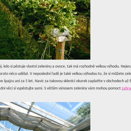
, kdo si pěstuje vlastní zeleninu a ovoce, tak má rozhodně velkou výhodu. Nejen, 
e proto něco udělal. V neposlední řadě je také velkou výhodou to, že si můžete zel
e špajzu ani za 5 let. Navíc za takovou sklenici okurek zaplatíte v obchodech až 
adní věci si vypěstujte sami. S větším výnosem zeleniny vám mohou pomoct
zahra