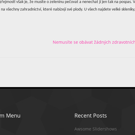
řejmostí však je, že musíte o zeleninu pečovat a nenechat jí jen tak na pospas. V
na všechny zahradnictví, které nabízejí své plody. U všech najdete velké skleníky,
Nemusíte se obávat žádných zdravotních 
om Menu
Recent Posts
Awsome Slidershows