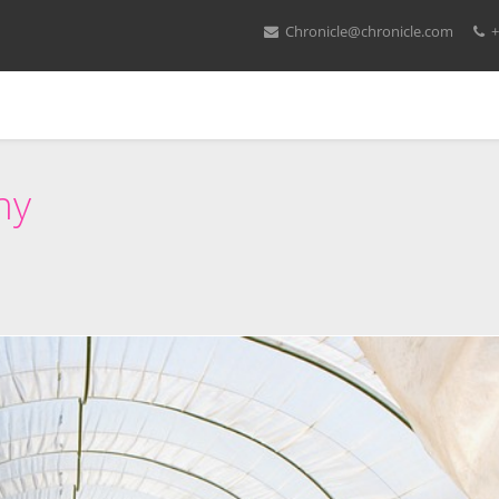
Chronicle@chronicle.com
+
ny