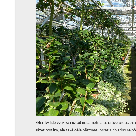
Skleníky lidé využívají už od nepaměti, a to právě proto, že 
sázet rostliny, ale také déle pěstovat. Mráz a chladno se pře