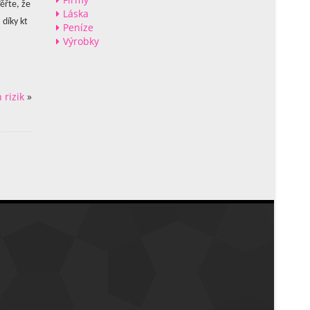
ěřte, že
Láska
 díky kt
Peníze
Výrobky
rizik
»