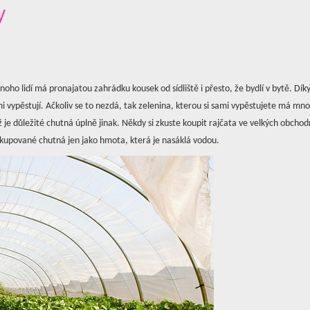
y
noho lidí má pronajatou zahrádku kousek od sídliště i přesto, že bydlí v bytě. Dík
mi vypěstují. Ačkoliv se to nezdá, tak zelenina, kterou si sami vypěstujete má m
 je důležité chutná úplně jinak. Někdy si zkuste koupit rajčata ve velkých obchod
 kupované chutná jen jako hmota, která je nasáklá vodou.