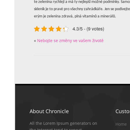
te zelenina rychleji a má ty nejlepší možné podmínky. Samoz
skleník je to pravé pro všechny zahrádkáře. Jen se podívejte 
erým je zelenina zdravá, plná vitamínů a minerálů.
4.3/5 - (9 votes)
«
Nebojte se změny ve vašem životě
About Chronicle
Cust
All the Lorem Ipsum generators on
Home
the Internet tend to repeat