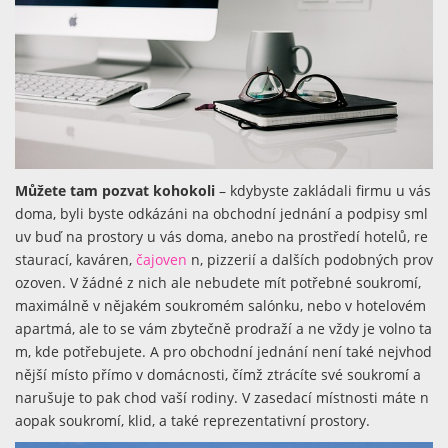
Můžete tam pozvat kohokoli
– kdybyste zakládali firmu u vás
doma, byli byste odkázáni na obchodní jednání a podpisy sml
uv buď na prostory u vás doma, anebo na prostředí hotelů, re
staurací, kaváren,
čajoven
n, pizzerií a dalších podobných prov
ozoven. V žádné z nich ale nebudete mít potřebné soukromí,
maximálně v nějakém soukromém salónku, nebo v hotelovém
apartmá, ale to se vám zbytečně prodraží a ne vždy je volno ta
m, kde potřebujete. A pro obchodní jednání není také nejvhod
nější místo přímo v domácnosti, čímž ztrácíte své soukromí a
narušuje to pak chod vaší rodiny. V zasedací místnosti máte n
aopak soukromí, klid, a také reprezentativní prostory.