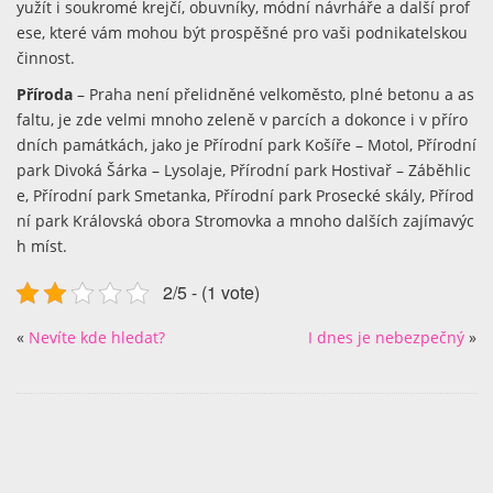
yužít i soukromé krejčí, obuvníky, módní návrháře a další prof
ese, které vám mohou být prospěšné pro vaši podnikatelskou
činnost.
Příroda
– Praha není přelidněné velkoměsto, plné betonu a as
faltu, je zde velmi mnoho zeleně v parcích a dokonce i v příro
dních památkách, jako je Přírodní park Košíře – Motol, Přírodní
park Divoká Šárka – Lysolaje, Přírodní park Hostivař – Záběhlic
e, Přírodní park Smetanka, Přírodní park Prosecké skály, Přírod
ní park Královská obora Stromovka a mnoho dalších zajímavýc
h míst.
2/5 - (1 vote)
«
Nevíte kde hledat?
I dnes je nebezpečný
»