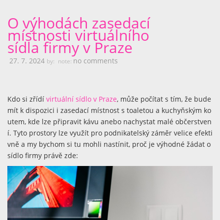
O výhodách zasedací
místnosti virtuálního
sídla firmy v Praze
27. 7. 2024
no comments
by:
note:
Kdo si zřídí
virtuální sídlo v Praze
, může počítat s tím, že bude
mít k dispozici i zasedací místnost s toaletou a kuchyňským ko
utem, kde lze připravit kávu anebo nachystat malé občerstven
í. Tyto prostory lze využít pro podnikatelský záměr velice efekti
vně a my bychom si tu mohli nastínit, proč je výhodné žádat o
sídlo firmy právě zde: