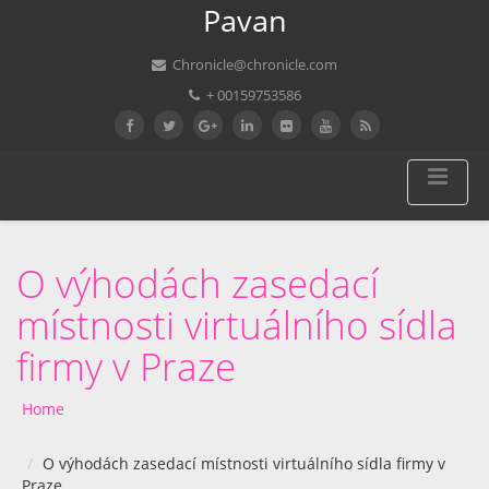
Pavan
Chronicle@chronicle.com
+ 00159753586
O výhodách zasedací
místnosti virtuálního sídla
firmy v Praze
Home
O výhodách zasedací místnosti virtuálního sídla firmy v
Praze