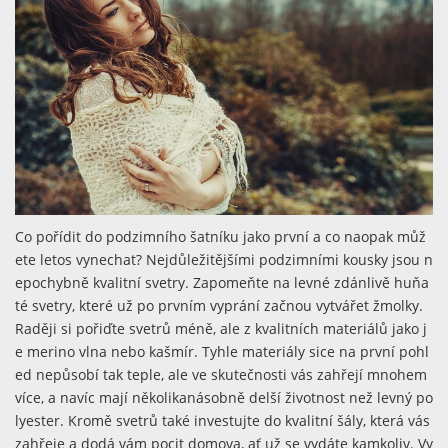
Co pořídit do podzimního šatníku jako první a co naopak můž
ete letos vynechat? Nejdůležitějšími podzimními kousky jsou n
epochybně kvalitní svetry. Zapomeňte na levné zdánlivě huňa
té svetry, které už po prvním vyprání začnou vytvářet žmolky.
Raději si pořiďte svetrů méně, ale z kvalitních materiálů jako j
e merino vlna nebo kašmír. Tyhle materiály sice na první pohl
ed nepůsobí tak teple, ale ve skutečnosti vás zahřejí mnohem
více, a navíc mají několikanásobně delší životnost než levný po
lyester. Kromě svetrů také investujte do kvalitní šály, která vás
zahřeje a dodá vám pocit domova, ať už se vydáte kamkoliv. Vy