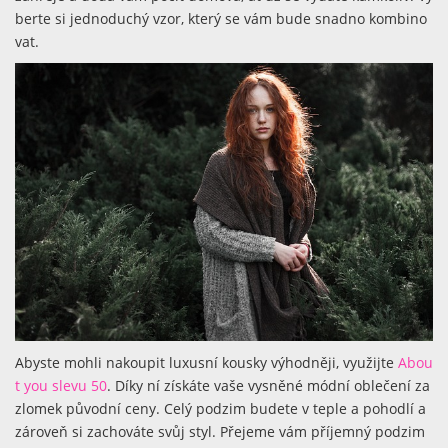
berte si jednoduchý vzor, který se vám bude snadno kombino
vat.
Abyste mohli nakoupit luxusní kousky výhodněji, využijte
Abou
t you slevu 50
. Díky ní získáte vaše vysněné módní oblečení za
zlomek původní ceny. Celý podzim budete v teple a pohodlí a
zároveň si zachováte svůj styl. Přejeme vám příjemný podzim