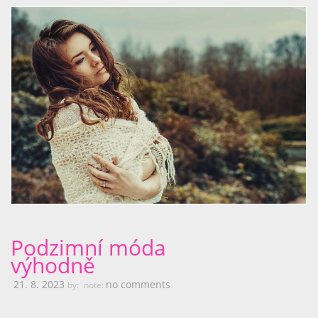
Podzimní móda
výhodně
21. 8. 2023
no comments
by:
note: