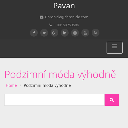
Pavan
Chronicle@chronicle.com
+ 00159753586
Podzimní móda výhodně
Home
Podzimní móda výhodně