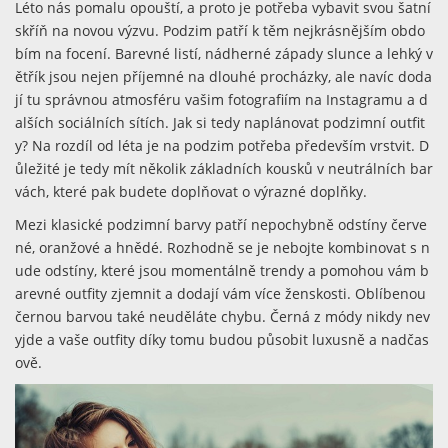
Léto nás pomalu opouští, a proto je potřeba vybavit svou šatní
skříň na novou výzvu. Podzim patří k těm nejkrásnějším obdo
bím na focení. Barevné listí, nádherné západy slunce a lehký v
ětřík jsou nejen příjemné na dlouhé procházky, ale navíc doda
jí tu správnou atmosféru vašim fotografiím na Instagramu a d
alších sociálních sítích.
Jak si tedy naplánovat podzimní outfit
y? Na rozdíl od léta je na podzim potřeba především vrstvit. D
ůležité je tedy mít několik základních kousků v neutrálních bar
vách, které pak budete doplňovat o výrazné doplňky.
Mezi klasické podzimní barvy patří nepochybně odstíny červe
né, oranžové a hnědé. Rozhodně se je nebojte kombinovat s n
ude odstíny, které jsou momentálně trendy a pomohou vám b
arevné outfity zjemnit a dodají vám více ženskosti. Oblíbenou
černou barvou také neuděláte chybu. Černá z módy nikdy nev
yjde a vaše outfity díky tomu budou působit luxusně a nadčas
ově.