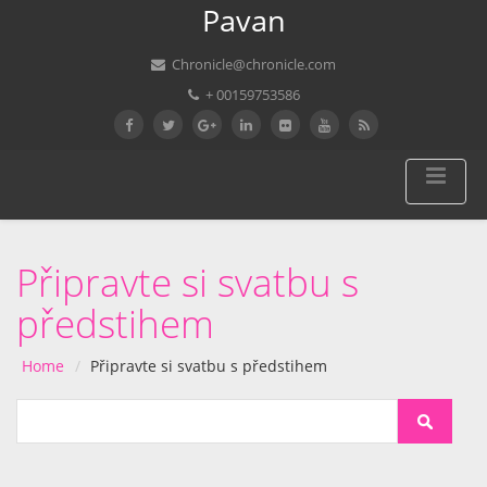
Pavan
Chronicle@chronicle.com
+ 00159753586
Připravte si svatbu s
předstihem
Home
Připravte si svatbu s předstihem