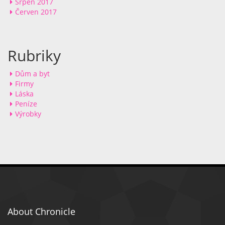
Srpen 2017
Červen 2017
Rubriky
Dům a byt
Firmy
Láska
Peníze
Výrobky
About Chronicle