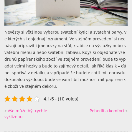
Nevěsty si většinou vyberou svatební kytici a svatební barvy, v
e kterých si objednají oznámení. Ve stejném provedení si nec
hávají připravit i jmenovky na stůl, krabice na výslužky nebo s
vatební menu a nebo svatební zábavu. Když si objednáte vše
druhů papírenského zboží ve stejném provedení, bude to vyp
adat velmi hezky a bude to zajímavý detail. Jak říká klasik – ďá
bel spočívá v detailu, a v případě že budete chtít mít opravdu
dokonalou výzdobu, bude se vám líbit možnost mít papírensk
é zboží ve stejném dekoru.
4.1/5 - (10 votes)
«
Vše může být rychle
Pohodlí a komfort
»
vyklizeno