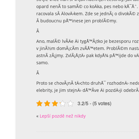
opard nenÃ­ to samÃ© co koÄka, pes nebo kÅ¯Åˆ. T
racovala sÂ ÄlovÄ›kem. Zde se jednÃ¡ o divokÃ© z
Â budoucnu pÅ™inese jen problÃ©my.
Â
Ano, malÃ© lvÃ­Äe Äi tygÅ™Ã¡tko je bezesporu rozt
v jinÃ½m domÃ¡cÃ­m zvÃ­Å™etem. ProblÃ©m nastane
astnÃ­ zÃ¡jmy. ZvlÃ¡Å¡tÄ› pak kdyÅ¾ pÅ™ijde do v
samo.
Â
Proto se chovÃ¡nÃ­ tÄ›chto druhÅ¯ rozhodnÄ› nedo
elebrity, je jim stejnÄ› dÅ™Ã­ve Äi pozdÄ›ji odebr
3.2/5 - (5 votes)
«
Lepší pozdě než nikdy