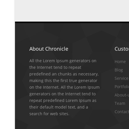
About Chronicle
Cust
All the Lorem Ipsum generators on
Home
the Internet tend to repeat
Blog
predefined an chunks as necessary,
Service
making this the first true generator
Portfol
on the Internet. All the Lorem Ipsum
generators on the Internet tend to
About-
repeat predefined Lorem Ipsum as
Team
their default model text, and a
Contact
search for web sites.