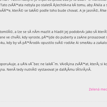
ato zvÃ­Å™ata nebyla po staletÃ­ Å¡lechtÄ›na kÂ tomu, aby Å¾ila a
vÃ­Å™e, kterÃ© se takÃ© podle toho bude chovat. A je jasnÃ©, Å¾e 
omilÃ©, a lze se sÂ nÃ­m mazlit a hladit jej podobnÄ› jako sÂ kter
 ve chvÃ­li, kdy vyroste, pÅ™ijde do puberty a zaÄne prosazovat 
Ä›ku, kdy by vÂ pÅ™Ã­rodÄ› opustilo svÃ© rodiÄe Äi smeÄku a zaÄalo
poruÄuje, a uÅ¾ vÅ¯bec ne laikÅ¯m. VÄ›tÅ¡ina zvÃ­Å™at, kterÃ¡ si ko
Ã¡na. NenÃ­ tedy nutnÃ© vystavovat je dalÅ¡Ã­mu tÃ½rÃ¡nÃ­.
Zelená med