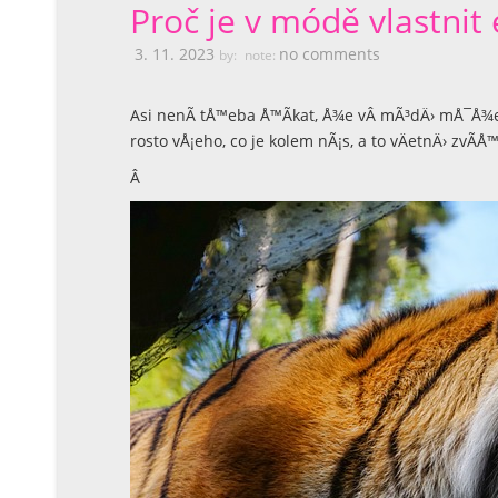
Proč je v módě vlastnit 
3. 11. 2023
no comments
by:
note:
Asi nenÃ­ tÅ™eba Å™Ã­kat, Å¾e vÂ mÃ³dÄ› mÅ¯Å¾e
rosto vÅ¡eho, co je kolem nÃ¡s, a to vÄetnÄ› zvÃ­Å™
Â