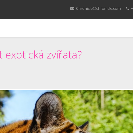
Chronicle@chronicle.com
+
t exotická zvířata?