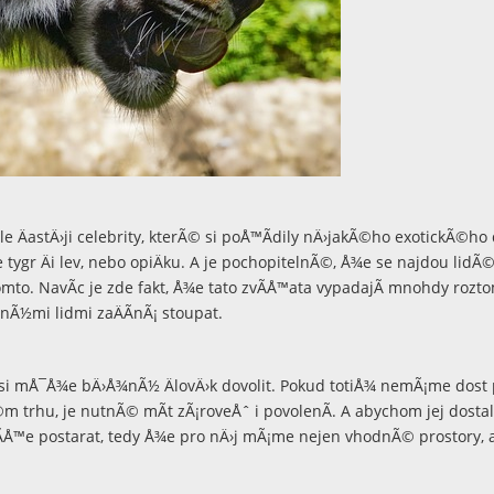
¡le ÄastÄ›ji celebrity, kterÃ© si poÅ™Ã­dily nÄ›jakÃ©ho exotickÃ©h
e tygr Äi lev, nebo opiÄku. A je pochopitelnÃ©, Å¾e se najdou lidÃ©
tomto. NavÃ­c je zde fakt, Å¾e tato zvÃ­Å™ata vypadajÃ­ mnohdy rozto
¾nÃ½mi lidmi zaÄÃ­nÃ¡ stoupat.
 si mÅ¯Å¾e bÄ›Å¾nÃ½ ÄlovÄ›k dovolit. Pokud totiÅ¾ nemÃ¡me dost
 trhu, je nutnÃ© mÃ­t zÃ¡roveÅˆ i povolenÃ­. A abychom jej dostal
­Å™e postarat, tedy Å¾e pro nÄ›j mÃ¡me nejen vhodnÃ© prostory, a