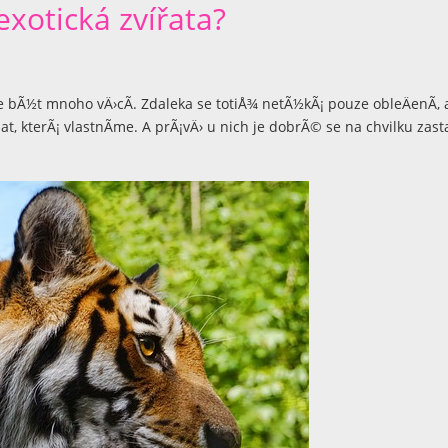
exotická zvířata?
 bÃ½t mnoho vÄ›cÃ­. Zdaleka se totiÅ¾ netÃ½kÃ¡ pouze obleÄenÃ­, 
at, kterÃ¡ vlastnÃ­me. A prÃ¡vÄ› u nich je dobrÃ© se na chvilku zasta