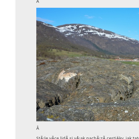
Â
Â
StÃ¡le vÃ­ce lidÃ­ si vÅ¡ak nachÃ¡zÃ­ cestiÄky, jak 