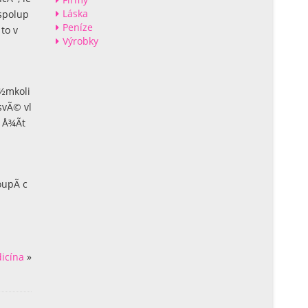
Láska
 spolup
Peníze
to v
Výrobky
Ã½mkoli
svÃ© vl
 Å¾Ã­t
upÃ­ c
icína
»