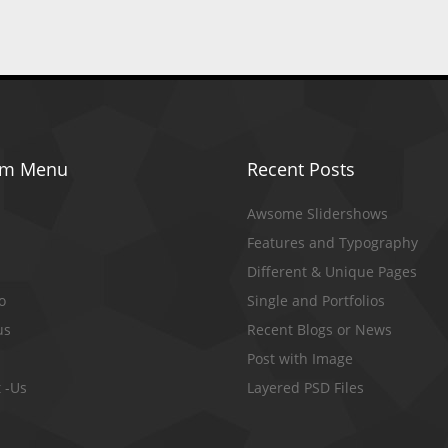
om Menu
Recent Posts
Awsome Slidershows
Features and Typography
Different & Unique Pages
io
Single and Portfolios
us
Recent Blogs or News
Post with Image
 -Us
Layered PSD Files