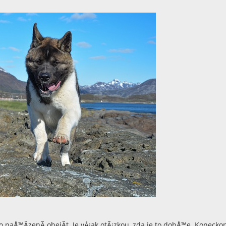
tato naÅ™Ã­zenÃ­ obejÃ­t. Je vÅ¡ak otÃ¡zkou, zda je to dobÅ™e. Konecko