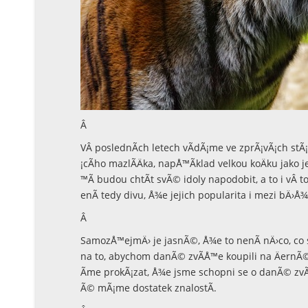
Â
VÂ poslednÃ­ch letech vÃ­dÃ¡me ve zprÃ¡vÃ¡ch stÃ
¡cÃ­ho mazlÃ­Äka, napÅ™Ã­klad velkou koÄku jako j
™Ã­ budou chtÃ­t svÃ© idoly napodobit, a to i vÂ 
enÃ­ tedy divu, Å¾e jejich popularita i mezi bÄ›Å
Â
SamozÅ™ejmÄ› je jasnÃ©, Å¾e to nenÃ­ nÄ›co, co
na to, abychom danÃ© zvÃ­Å™e koupili na ÄernÃ©m
Ã­me prokÃ¡zat, Å¾e jsme schopni se o danÃ© zvÃ
Ã© mÃ¡me dostatek znalostÃ­.