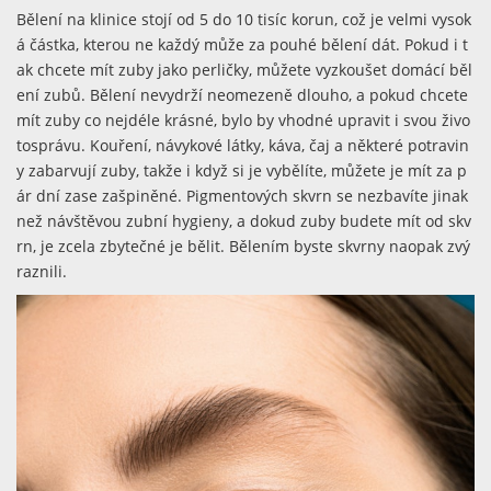
Bělení na klinice stojí od 5 do 10 tisíc korun, což je velmi vysok
á částka, kterou ne každý může za pouhé bělení dát. Pokud i t
ak chcete mít zuby jako perličky, můžete vyzkoušet domácí běl
ení zubů. Bělení nevydrží neomezeně dlouho, a pokud chcete
mít zuby co nejdéle krásné, bylo by vhodné upravit i svou živo
tosprávu. Kouření, návykové látky, káva, čaj a některé potravin
y zabarvují zuby, takže i když si je vybělíte, můžete je mít za p
ár dní zase zašpiněné. Pigmentových skvrn se nezbavíte jinak
než návštěvou zubní hygieny, a dokud zuby budete mít od skv
rn, je zcela zbytečné je bělit. Bělením byste skvrny naopak zvý
raznili.