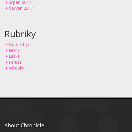
Srpen 2017
Červen 2017
Rubriky
Dům a byt
Firmy
Láska
Peníze
Výrobky
About Chronicle