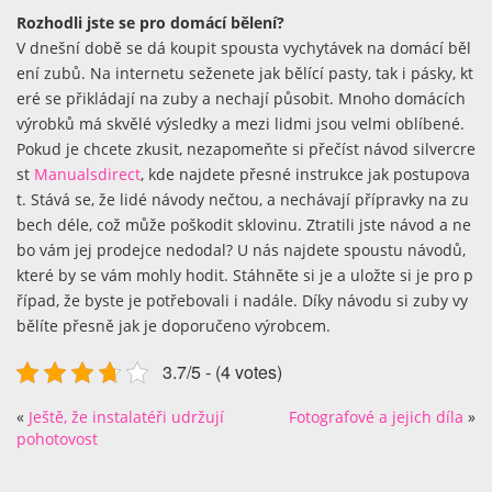
Rozhodli jste se pro domácí bělení?
V dnešní době se dá koupit spousta vychytávek na domácí běl
ení zubů. Na internetu seženete jak bělící pasty, tak i pásky, kt
eré se přikládají na zuby a nechají působit. Mnoho domácích
výrobků má skvělé výsledky a mezi lidmi jsou velmi oblíbené.
Pokud je chcete zkusit, nezapomeňte si přečíst návod silvercre
st
Manualsdirect
, kde najdete přesné instrukce jak postupova
t. Stává se, že lidé návody nečtou, a nechávají přípravky na zu
bech déle, což může poškodit sklovinu. Ztratili jste návod a ne
bo vám jej prodejce nedodal? U nás najdete spoustu návodů,
které by se vám mohly hodit. Stáhněte si je a uložte si je pro p
řípad, že byste je potřebovali i nadále. Díky návodu si zuby vy
bělíte přesně jak je doporučeno výrobcem.
3.7/5 - (4 votes)
«
Ještě, že instalatéři udržují
Fotografové a jejich díla
»
pohotovost