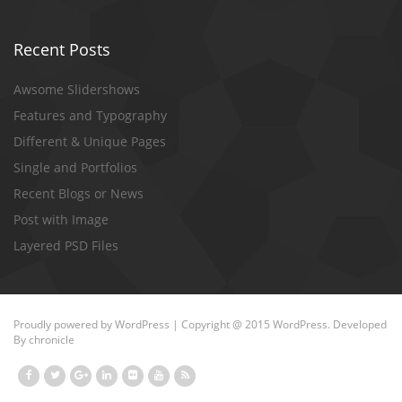
Recent Posts
Awsome Slidershows
Features and Typography
Different & Unique Pages
Single and Portfolios
Recent Blogs or News
Post with Image
Layered PSD Files
Proudly powered by
WordPress
| Copyright @ 2015 WordPress. Developed
By
chronicle