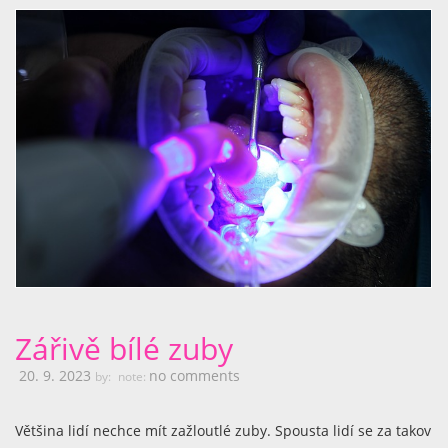
Zářivě bílé zuby
20. 9. 2023
no comments
by:
note:
Většina lidí nechce mít zažloutlé zuby. Spousta lidí se za takov