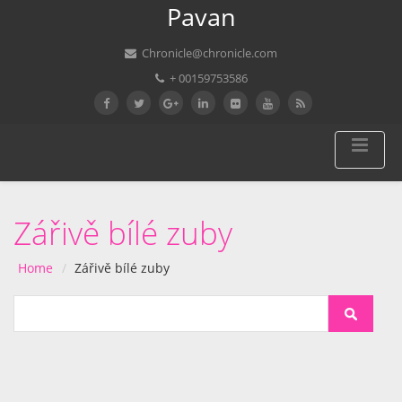
Pavan
Chronicle@chronicle.com
+ 00159753586
Zářivě bílé zuby
Home
Zářivě bílé zuby