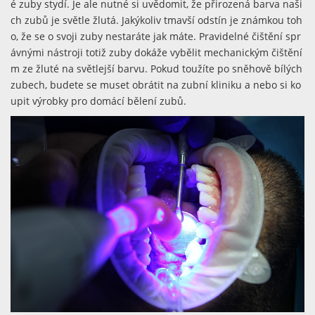
é zuby stydí. Je ale nutné si uvědomit, že přirozená barva naši
ch zubů je světle žlutá. Jakýkoliv tmavší odstín je známkou toh
o, že se o svoji zuby nestaráte jak máte. Pravidelné čištění spr
ávnými nástroji totiž zuby dokáže vybělit mechanickým čištění
m ze žluté na světlejší barvu. Pokud toužíte po sněhově bílých
zubech, budete se muset obrátit na zubní kliniku a nebo si ko
upit výrobky pro domácí bělení zubů.